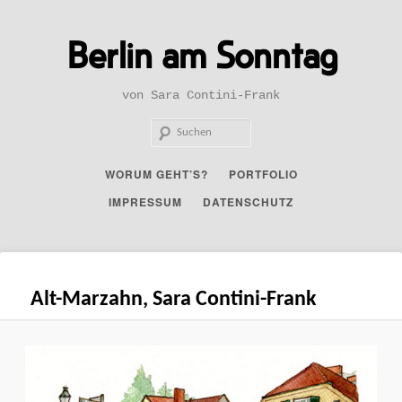
Zum
primären
Berlin am Sonntag
Inhalt
springen
von Sara Contini-Frank
Such
Hauptmenü
WORUM GEHT’S?
PORTFOLIO
IMPRESSUM
DATENSCHUTZ
Bilder-
Alt-Marzahn, Sara Contini-Frank
Navigatio