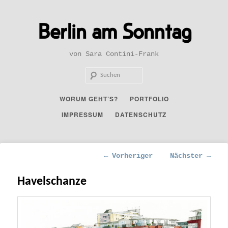
Zum
primären
Berlin am Sonntag
Inhalt
springen
von Sara Contini-Frank
Such
Hauptmenü
WORUM GEHT’S?
PORTFOLIO
IMPRESSUM
DATENSCHUTZ
Beitragsnavigation
←
Vorheriger
Nächster
→
Havelschanze