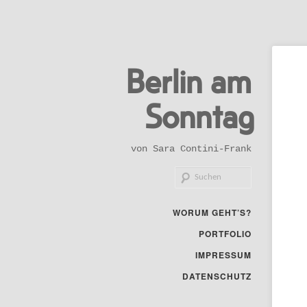
Zum
Berlin am
primären
Inhalt
Sonntag
springen
von Sara Contini-Frank
Suchen
Hauptmenü
WORUM GEHT’S?
PORTFOLIO
IMPRESSUM
DATENSCHUTZ