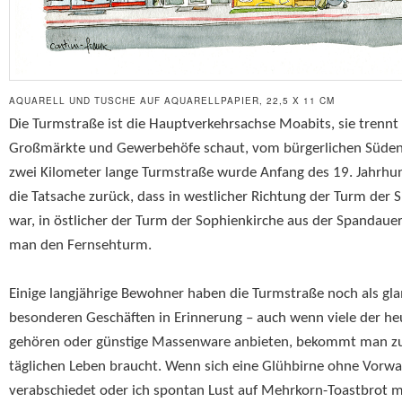
AQUARELL UND TUSCHE AUF AQUARELLPAPIER, 22,5 X 11 CM
Die Turmstraße ist die Hauptverkehrsachse Moabits, sie trennt
Großmärkte und Gewerbehöfe schaut, vom bürgerlichen Süden mi
zwei Kilometer lange Turmstraße wurde Anfang des 19. Jahrhu
die Tatsache zurück, dass in westlicher Richtung der Turm der 
war, in östlicher der Turm der Sophienkirche aus der Spandauer
man den Fernsehturm.
Einige langjährige Bewohner haben die Turmstraße noch als gl
besonderen Geschäften in Erinnerung – auch wenn viele der he
gehören oder günstige Massenware anbieten, bekommt man zu
täglichen Leben braucht. Wenn sich eine Glühbirne ohne Vorwa
verabschiedet oder ich spontan Lust auf Mehrkorn-Toastbrot m