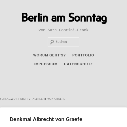
Zum
Zum
primären
sekundären
Berlin am Sonntag
Inhalt
Inhalt
springen
springen
von Sara Contini-Frank
Such
Hauptmenü
WORUM GEHT’S?
PORTFOLIO
IMPRESSUM
DATENSCHUTZ
SCHLAGWORT-ARCHIV:
ALBRECHT VON GRAEFE
Denkmal Albrecht von Graefe