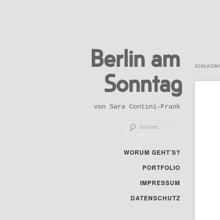
Zum
Zum
Berlin am
primären
sekundären
Inhalt
Inhalt
SCHLAGW
Sonntag
springen
springen
von Sara Contini-Frank
Suchen
Hauptmenü
WORUM GEHT’S?
PORTFOLIO
IMPRESSUM
DATENSCHUTZ