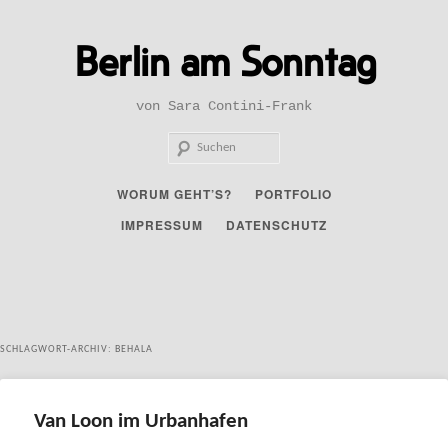
Zum
Zum
primären
sekundären
Berlin am Sonntag
Inhalt
Inhalt
springen
springen
von Sara Contini-Frank
Such
Hauptmenü
WORUM GEHT’S?
PORTFOLIO
IMPRESSUM
DATENSCHUTZ
SCHLAGWORT-ARCHIV:
BEHALA
Van Loon im Urbanhafen