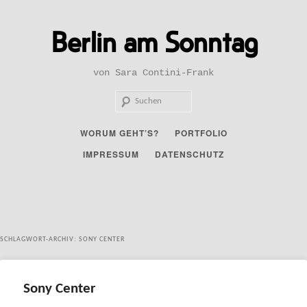
Zum
Zum
primären
sekundären
Berlin am Sonntag
Inhalt
Inhalt
springen
springen
von Sara Contini-Frank
Such
Hauptmenü
WORUM GEHT’S?
PORTFOLIO
IMPRESSUM
DATENSCHUTZ
SCHLAGWORT-ARCHIV:
SONY CENTER
Sony Center