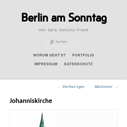
Zum
primären
Berlin am Sonntag
Inhalt
springen
von Sara Contini-Frank
Such
Hauptmenü
WORUM GEHT’S?
PORTFOLIO
IMPRESSUM
DATENSCHUTZ
Beitragsnavigation
←
Vorheriger
Nächster
→
Johanniskirche