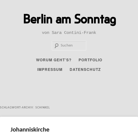
Zum
Zum
primären
sekundären
Berlin am Sonntag
Inhalt
Inhalt
springen
springen
von Sara Contini-Frank
Such
Hauptmenü
WORUM GEHT’S?
PORTFOLIO
IMPRESSUM
DATENSCHUTZ
SCHLAGWORT-ARCHIV:
SCHINKEL
Johanniskirche