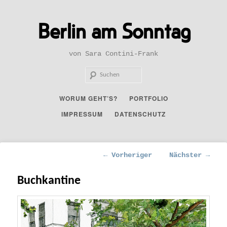
Zum
primären
Berlin am Sonntag
Inhalt
springen
von Sara Contini-Frank
Such
Hauptmenü
WORUM GEHT’S?
PORTFOLIO
IMPRESSUM
DATENSCHUTZ
Beitragsnavigation
←
Vorheriger
Nächster
→
Buchkantine