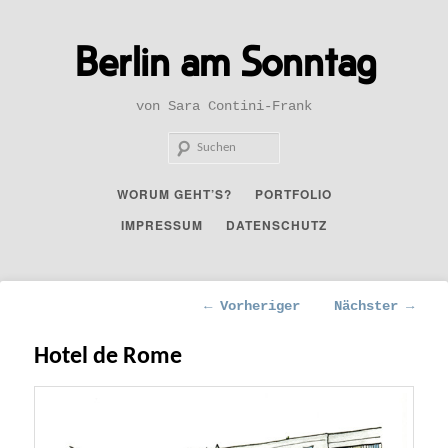
Zum
primären
Berlin am Sonntag
Inhalt
springen
von Sara Contini-Frank
Such
Hauptmenü
WORUM GEHT’S?
PORTFOLIO
IMPRESSUM
DATENSCHUTZ
Beitragsnavigation
←
Vorheriger
Nächster
→
Hotel de Rome