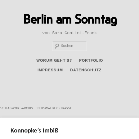
Zum
Zum
primären
sekundären
Berlin am Sonntag
Inhalt
Inhalt
springen
springen
von Sara Contini-Frank
Such
Hauptmenü
WORUM GEHT’S?
PORTFOLIO
IMPRESSUM
DATENSCHUTZ
SCHLAGWORT-ARCHIV:
EBERSWALDER STRASSE
Konnopke’s Imbiß