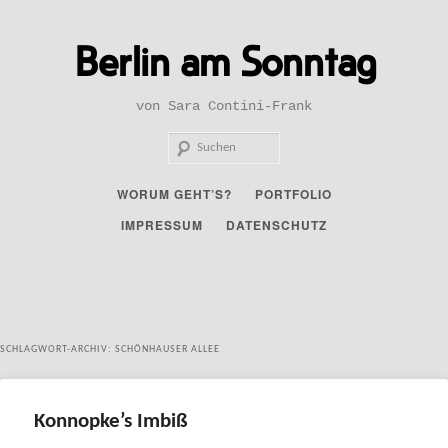
Zum
Zum
primären
sekundären
Berlin am Sonntag
Inhalt
Inhalt
springen
springen
von Sara Contini-Frank
Such
Hauptmenü
WORUM GEHT’S?
PORTFOLIO
IMPRESSUM
DATENSCHUTZ
SCHLAGWORT-ARCHIV:
SCHÖNHAUSER ALLEE
Konnopke’s Imbiß